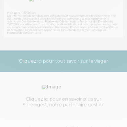
(*) Champs obligatoires
Les informations demandées, sont obligatoires et nous permettent de vous envoyer une
documentation adaptée à votre projet et de vous proposer des accompagnements
spéciﬁques. Conformément au Règlement Général pour la Protection des Données du
25/05/2018, vous disposez d'un droit d'accès, de rectiﬁcation et de suppression des données
vous concernant et d'opposition à leur traitement. Pour en savoir plus sur notre politique
de protection de vos données personnelles, consulter dans nos mentions légales –
Politique de conﬁdentialité
.
Cliquez ici pour tout savoir sur le viager
Cliquez ici pour en savoir plus sur
Sérénigest, notre partenaire gestion