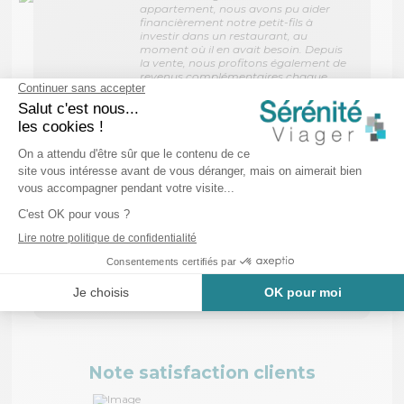
appartement, nous avons pu aider
financièrement notre petit-fils à
investir dans un restaurant, au
moment où il en avait besoin. Depuis
la vente, nous profitons également de
revenus complémentaires chaque
mois pour nous permettre de vivre
plus sereinement.
”
- Christiane et Louis (Nice)
“
Avec mon mari, on a souhaité
vendre en viager pour qu’à son
départ, je puisse continuer de profiter
de notre maison et d’une retraite plus
confortable.
”
-
Ginette (Fréju
s)
Note satisfaction clients