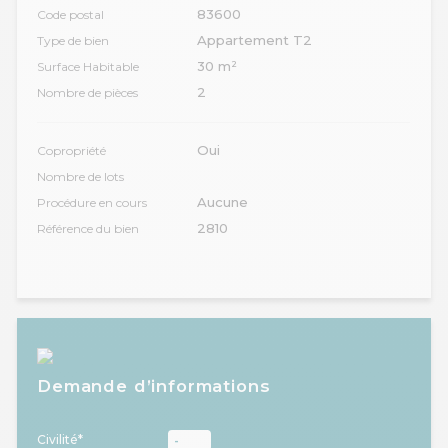
83600
Code postal
Appartement T2
Type de bien
30 m²
Surface Habitable
2
Nombre de pièces
Oui
Copropriété
Nombre de lots
Aucune
Procédure en cours
2810
Référence du bien
Demande d’informations
Civilité*