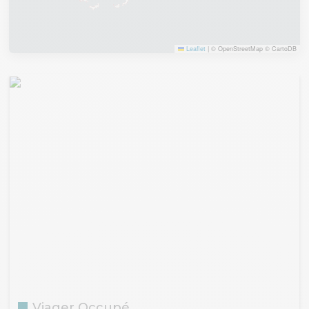
Leaflet
|
© OpenStreetMap © CartoDB
Viager Occupé