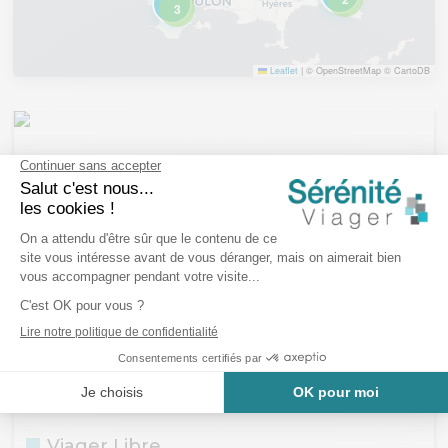
3
Leaflet
|
© OpenStreetMap © CartoDB
Viager Libre