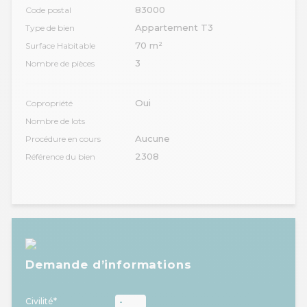
83000
Code postal
Appartement T3
Type de bien
70 m²
Surface Habitable
3
Nombre de pièces
Oui
Copropriété
Nombre de lots
Aucune
Procédure en cours
2308
Référence du bien
Demande d’informations
Civilité*