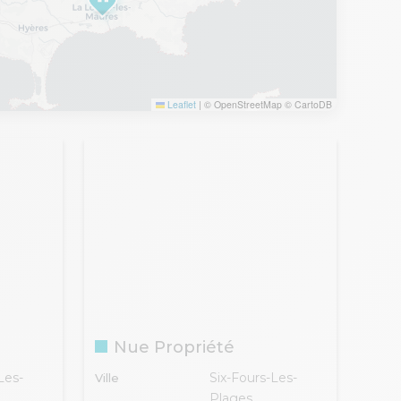
Leaflet
|
© OpenStreetMap © CartoDB
Nue Propriété
Les-
Six-Fours-Les-
Ville
Plages