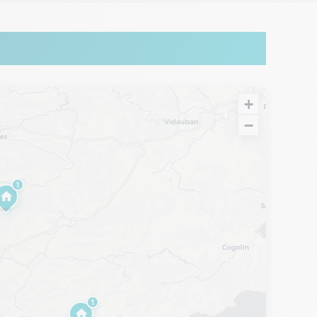
+
−
1
1