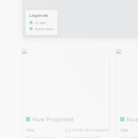
Légende
Ce bien
Autres biens
Nue Propriété
Nue
La londe les maures
Ville
Ville