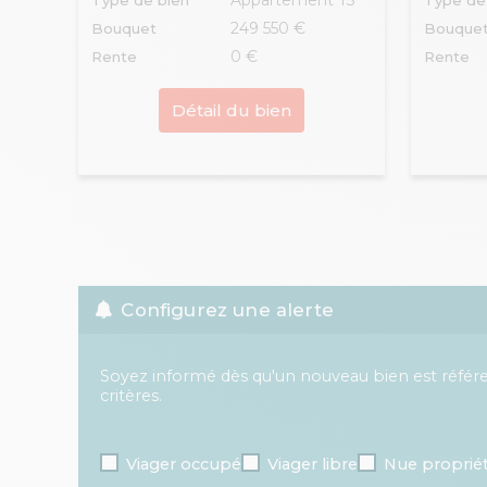
Appartement T3
Type de bien
Type de
249 550 €
Bouquet
Bouque
0 €
Rente
Rente
Détail du bien
Configurez une alerte
Soyez informé dès qu'un nouveau bien est référ
critères.
Viager occupé
Viager libre
Nue proprié