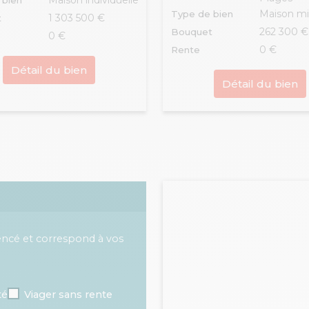
Maison individuelle
 bien
Maison m
Type de bien
1 303 500 €
t
262 300 €
Bouquet
0 €
0 €
Rente
Détail du bien
Détail du bien
encé et correspond à vos
té
Viager sans rente